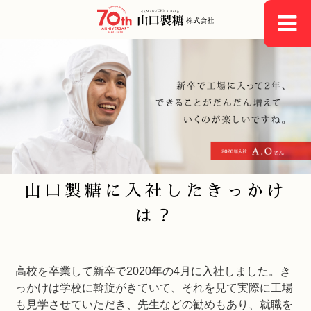
toggle
navigati
山口製糖に入社したきっかけ
は？
高校を卒業して新卒で2020年の4月に入社しました。き
っかけは学校に斡旋がきていて、それを見て実際に工場
も見学させていただき、先生などの勧めもあり、就職を