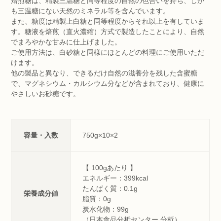
焙煎糖は、精製三温糖と同等程度の自然の色合いを持ち、しか
も三温糖にない天然のミネラル等を含んでいます。
また、糖度は精製上白糖と同等程度からそれ以上を有していま
す。糖液を焙煎（直火濃縮）方式で製造したことにより、自然
でまろやかな甘みに仕上げました。
ご使用方法は、白砂糖と同様にほとんどの料理にご使用いただ
けます。
他の製品と異なり、できるだけ自然の滋養分を残した含蜜糖
で、マグネシウム・カルシウム分などが含まれており、健康に
やさしいお砂糖です。
容量・入数
750g×10×2
【 100gあたり 】
エネルギー：399kcal
たんぱく質：0.1g
栄養成分値
脂質：0g
炭水化物：99g
（日本食品分析センター 分析）