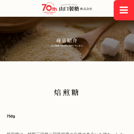
toggle
navigati
焙煎糖
750g